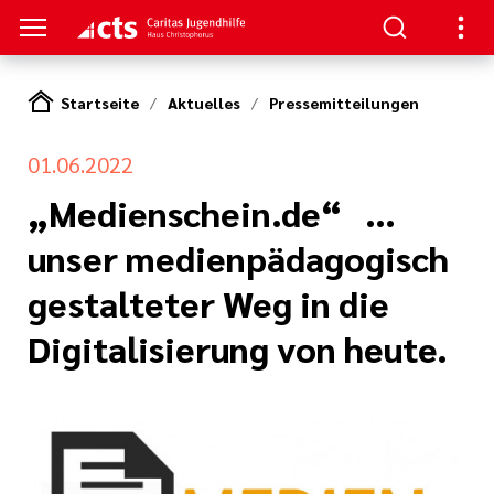
Startseite
Aktuelles
Pressemitteilungen
S
01.06.2022
ng
gen
lungen
 Kinder
„Medienschein.de“ …
unser medienpädagogisch
ndnis
samten cts-
 Jugendliche
gestalteter Weg in die
m
eitende
Digitalisierung von heute.
ner:innen
elle
her Dienst
 Ansätze
en